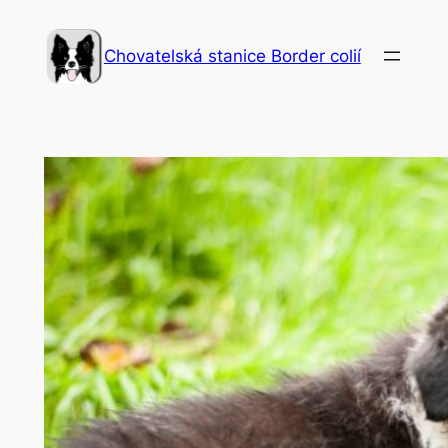
Přeskočit
na
Chovatelská stanice Border colií
obsah