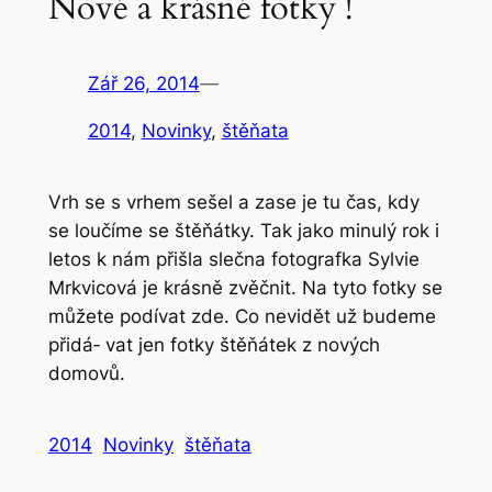
Nové a krásné fotky !
Zář 26, 2014
—
2014
, 
Novinky
, 
štěňata
Vrh se s vrhem sešel a zase je tu čas, kdy
se loučíme se štěňátky. Tak jako minulý rok i
letos k nám přišla slečna fotografka Sylvie
Mrkvicová je krásně zvěčnit. Na tyto fotky se
můžete podívat zde. Co nevidět už budeme
přidá‐ vat jen fotky štěňátek z nových
domovů.
2014
Novinky
štěňata