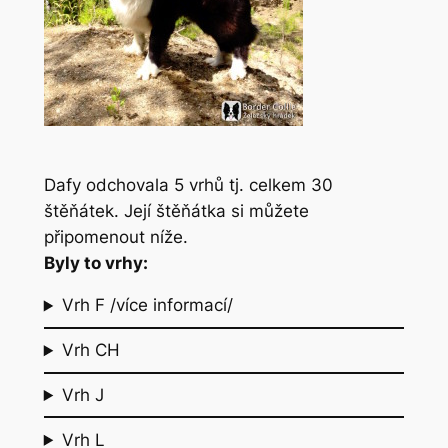
Dafy odchovala 5 vrhů tj. celkem 30
štěňátek. Její štěňátka si můžete
připomenout níže.
Byly to vrhy:
Vrh F /více informací/
Vrh CH
Vrh J
Vrh L