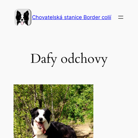
Přeskočit
na
Chovatelská stanice Border colií
obsah
Dafy odchovy