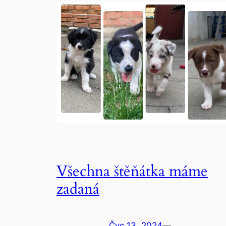
Všechna štěňátka máme
zadaná
Čvc 13, 2024
—