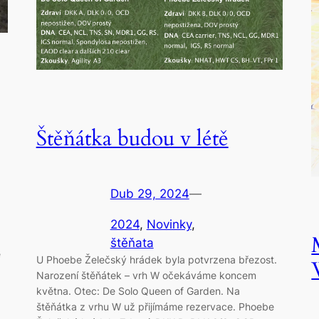
Štěňátka budou v létě
Dub 29, 2024
—
2024
, 
Novinky
, 
štěňata
e
U Phoebe Želečský hrádek byla potvrzena březost.
Narození štěňátek – vrh W očekáváme koncem
května. Otec: De Solo Queen of Garden. Na
štěňátka z vrhu W už přijímáme rezervace. Phoebe