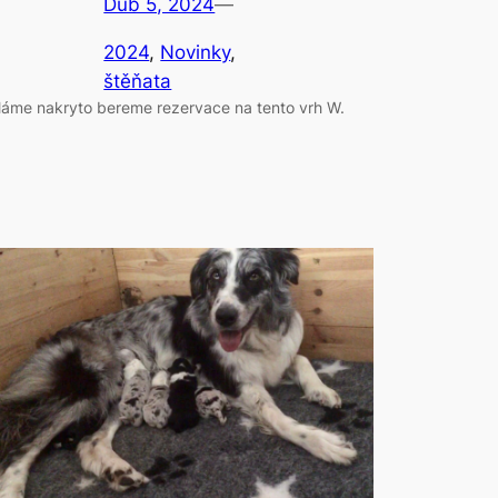
Dub 5, 2024
—
2024
, 
Novinky
, 
štěňata
áme nakryto bereme rezervace na tento vrh W.