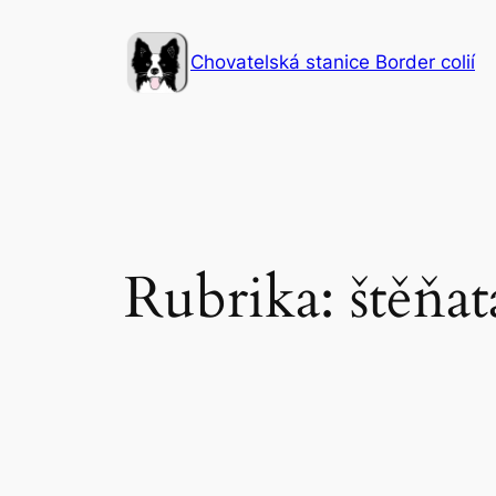
Přeskočit
na
Chovatelská stanice Border colií
obsah
Rubrika:
štěňat