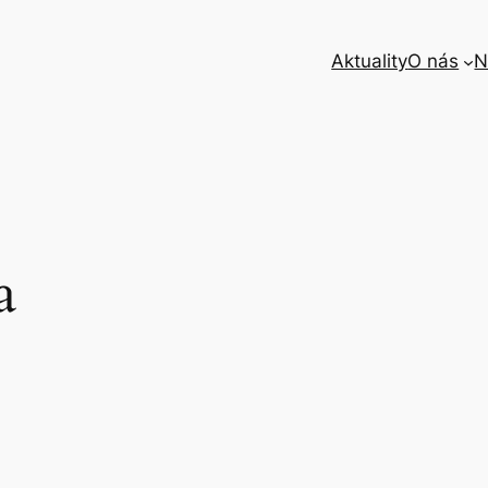
Aktuality
O nás
N
a