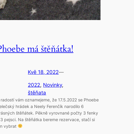
Phoebe má štěňátka!
Kvě 18, 2022
—
2022
, 
Novinky
, 
štěňata
 radostí vám oznamejeme, že 17.5.2022 se Phoebe
elečský hrádek a Neely Ferenčík narodilo 6
rásných štěňátek. Pěkně vyrovnané počty 3 fenky
 3 pejsci. Na štěňátka bereme rezervace, stačí si
en vybrat