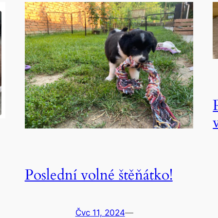
Poslední volné štěňátko!
Čvc 11, 2024
—