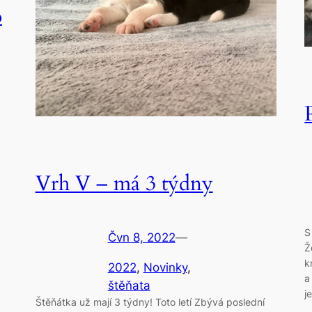
o
Vrh V – má 3 týdny
S
Čvn 8, 2022
—
Ž
k
2022
, 
Novinky
, 
a
štěňata
j
Štěňátka už mají 3 týdny! Toto letí Zbývá poslední