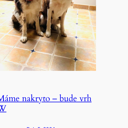
Máme nakryto – bude vrh
W