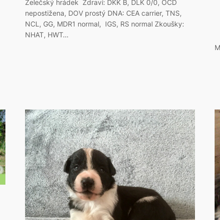
Želečský hrádek Zdraví: DKK B, DLK 0/0, OCD
nepostižena, DOV prostý DNA: CEA carrier, TNS,
NCL, GG, MDR1 normal, IGS, RS normal Zkoušky:
NHAT, HWT…
M