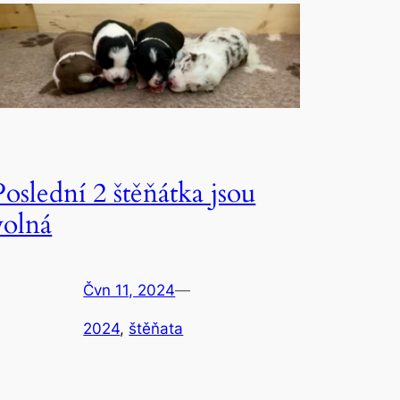
Poslední 2 štěňátka jsou
volná
Čvn 11, 2024
—
2024
, 
štěňata