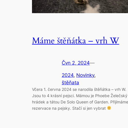
Máme štěňátka – vrh W
Čvn 2, 2024
—
2024
, 
Novinky
, 
štěňata
Včera 1. června 2024 se narodila štěňátka – vrh W.
Jsou to 4 krásní pejsci. Mámou je Phoebe Želečský
hrádek a tátou De Solo Queen of Garden. Přijímám
rezervace na pejsky. Stačí si jen vybrat