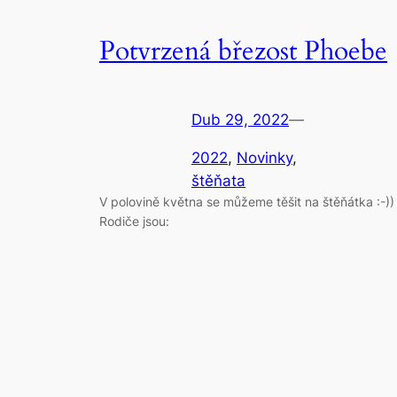
Potvrzená březost Phoebe
Dub 29, 2022
—
2022
, 
Novinky
, 
štěňata
V polovině května se můžeme těšit na štěňátka :-))
Rodiče jsou: