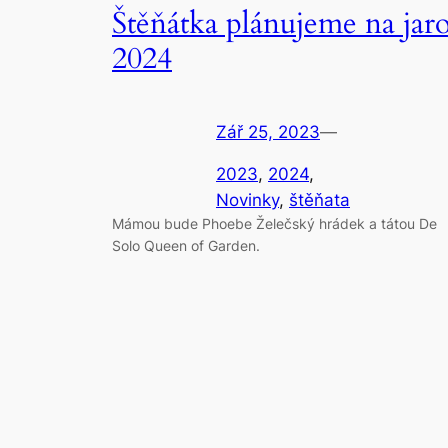
Štěňátka plánujeme na jar
2024
Zář 25, 2023
—
2023
, 
2024
, 
Novinky
, 
štěňata
Mámou bude Phoebe Želečský hrádek a tátou De
Solo Queen of Garden.