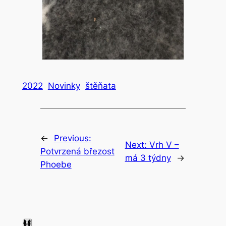
2022
Novinky
štěňata
←
Previous:
Next:
Vrh V –
Potvrzená březost
má 3 týdny
→
Phoebe