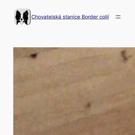
Přeskočit
na
Chovatelská stanice Border colií
obsah