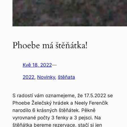
Phoebe má štěňátka!
Kvě 18, 2022
—
2022
, 
Novinky
, 
štěňata
S radostí vám oznamejeme, že 17.5.2022 se
Phoebe Želečský hrádek a Neely Ferenčík
narodilo 6 krásných štěňátek. Pěkně
vyrovnané počty 3 fenky a 3 pejsci. Na
štěňátka bereme rezervace, stačí si jen