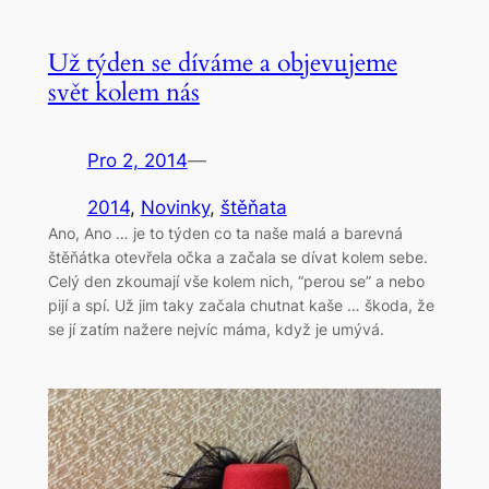
Už týden se díváme a objevujeme
svět kolem nás
Pro 2, 2014
—
2014
, 
Novinky
, 
štěňata
Ano, Ano … je to týden co ta naše malá a barevná
štěňátka otevřela očka a začala se dívat kolem sebe.
Celý den zkoumají vše kolem nich, “perou se” a nebo
pijí a spí. Už jim taky začala chutnat kaše … škoda, že
se jí zatím nažere nejvíc máma, když je umývá.