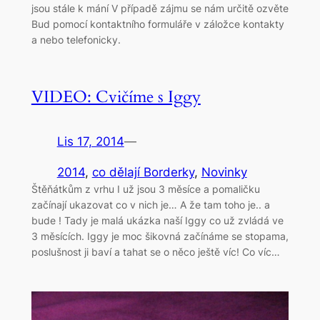
jsou stále k mání V případě zájmu se nám určitě ozvěte
Bud pomocí kontaktního formuláře v záložce kontakty
a nebo telefonicky.
VIDEO: Cvičíme s Iggy
Lis 17, 2014
—
2014
, 
co dělají Borderky
, 
Novinky
Štěňátkům z vrhu I už jsou 3 měsíce a pomaličku
začínají ukazovat co v nich je… A že tam toho je.. a
bude ! Tady je malá ukázka naší Iggy co už zvládá ve
3 měsících. Iggy je moc šikovná začínáme se stopama,
poslušnost ji baví a tahat se o něco ještě víc! Co víc…