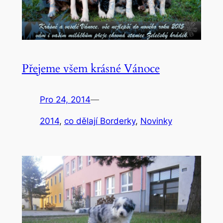
Přejeme všem krásné Vánoce
Pro 24, 2014
—
2014
, 
co dělají Borderky
, 
Novinky