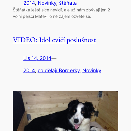
2014
, 
Novinky
, 
štěňata
Štěňátka ještě sice nevidí, ale už nám zbývají jen 2
volní pejsci Máte-li o ně zájem ozvěte se.
VIDEO: Idol cvičí poslušnost
Lis 14, 2014
—
2014
, 
co dělají Borderky
, 
Novinky