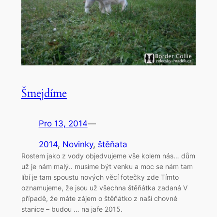
Šmejdíme
Pro 13, 2014
—
2014
, 
Novinky
, 
štěňata
Rostem jako z vody objedvujeme vše kolem nás… dům
už je nám malý.. musíme být venku a moc se nám tam
líbí je tam spoustu nových věcí fotečky zde Tímto
oznamujeme, že jsou už všechna štěňátka zadaná V
případě, že máte zájem o štěňátko z naší chovné
stanice – budou … na jaře 2015.