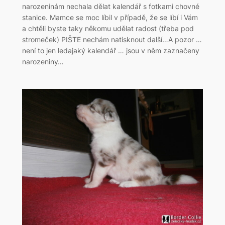
narozeninám nechala dělat kalendář s fotkami chovné
stanice. Mamce se moc líbil v případě, že se líbí i Vám
a chtěli byste taky někomu udělat radost (třeba pod
stromeček) PIŠTE nechám natisknout další…A pozor …
není to jen ledajaký kalendář … jsou v něm zaznačeny
narozeniny…