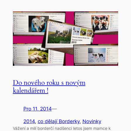
Do nového roku s novým
kalendářem !
Pro 11, 2014
—
2014
, 
co dělají Borderky
, 
Novinky
Vážení a milí borderčí nadšenci letos jsem mamce k