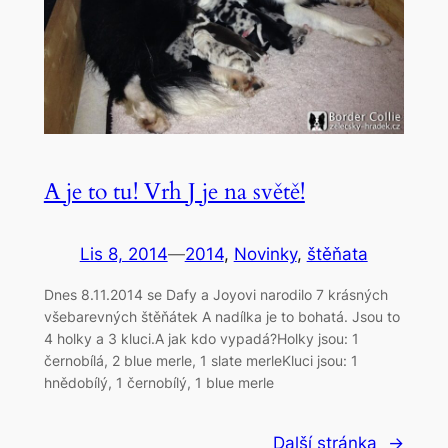
A je to tu! Vrh J je na světě!
Lis 8, 2014
—
2014
, 
Novinky
, 
štěňata
Dnes 8.11.2014 se Dafy a Joyovi narodilo 7 krásných
všebarevných štěňátek A nadílka je to bohatá. Jsou to
4 holky a 3 kluci.A jak kdo vypadá?Holky jsou: 1
černobílá, 2 blue merle, 1 slate merleKluci jsou: 1
hnědobílý, 1 černobílý, 1 blue merle
Další stránka
→