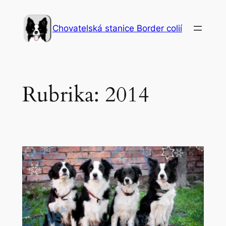
Přeskočit
na
Chovatelská stanice Border colií
obsah
Rubrika:
2014