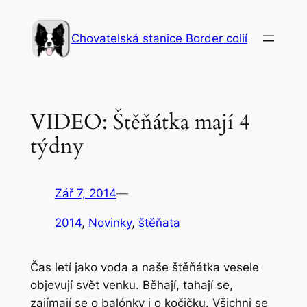
Přeskočit
na
Chovatelská stanice Border colií
obsah
VIDEO: Štěňátka mají 4
týdny
Zář 7, 2014
—
2014
, 
Novinky
, 
štěňata
Čas letí jako voda a naše štěňátka vesele
objevují svět venku. Běhají, tahají se,
zajímají se o balónky i o kočičku. Všichni se