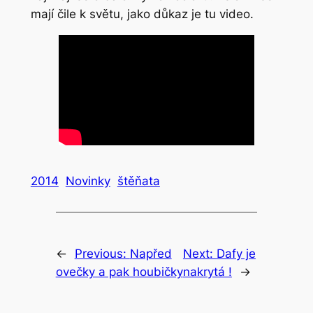
mají čile k světu, jako důkaz je tu video.
2014
Novinky
štěňata
←
Previous:
Napřed
Next:
Dafy je
ovečky a pak houbičky
nakrytá !
→