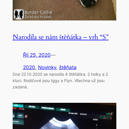
Narodila se nám štěňátka – vrh “S”
Říj 25, 2020
—
2020
, 
Novinky
, 
štěňata
Dne 22.10.2020 se narodila 4 štěňátka. 2 holky a 2
kluci. Rodičové jsou Iggy a Flyn. Všechna už jsou
zadaná.