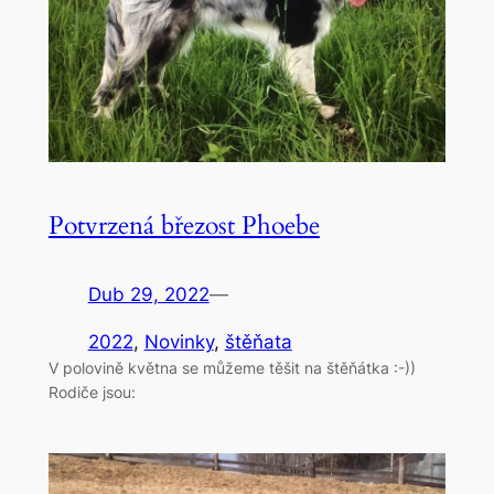
Potvrzená březost Phoebe
Dub 29, 2022
—
2022
, 
Novinky
, 
štěňata
V polovině května se můžeme těšit na štěňátka :-))
Rodiče jsou: