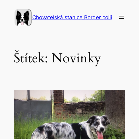
Přeskočit
na
Chovatelská stanice Border colií
obsah
Štítek:
Novinky