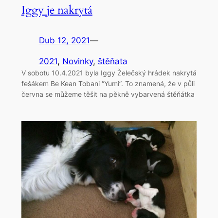
Iggy je nakrytá
Dub 12, 2021
—
2021
, 
Novinky
, 
štěňata
V sobotu 10.4.2021 byla Iggy Želečský hrádek nakrytá
fešákem Be Kean Tobani “Yumi”. To znamená, že v půli
června se můžeme těšit na pěkně vybarvená štěňátka