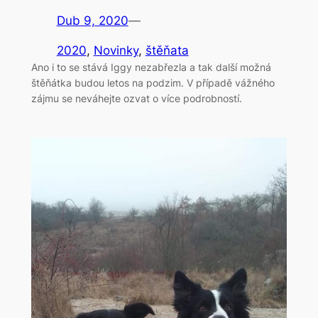
Dub 9, 2020
—
2020
, 
Novinky
, 
štěňata
Ano i to se stává Iggy nezabřezla a tak další možná
štěňátka budou letos na podzim. V případě vážného
zájmu se neváhejte ozvat o více podrobností.