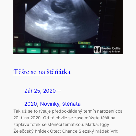
Těšte se na štěňátka
Zář 25, 2020
—
2020
, 
Novinky
, 
štěňata
Tak už se to rýsuje předpokládaný termín narození cca
20. října 2020. Od té chvíle se zase můžete těšit na
záplavu fotek se štěněcí tématikou. Matka: Iggy
Želečcský hrádek Otec: Chance Slezský hrádek Vrh: