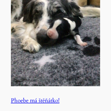
Phoebe má štěňátko!