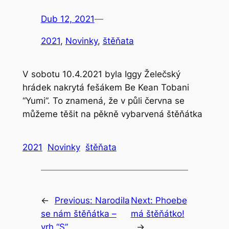
Dub 12, 2021
—
2021
, 
Novinky
, 
štěňata
V sobotu 10.4.2021 byla Iggy Želečský
hrádek nakrytá fešákem Be Kean Tobani
“Yumi”. To znamená, že v půli června se
můžeme těšit na pěkně vybarvená štěňátka
2021
Novinky
štěňata
←
Previous:
Narodila
Next:
Phoebe
se nám štěňátka –
má štěňátko!
vrh “S”
→