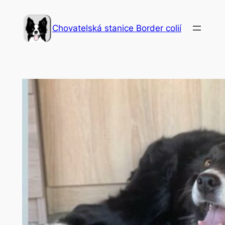
Přeskočit
na
Chovatelská stanice Border colií
obsah