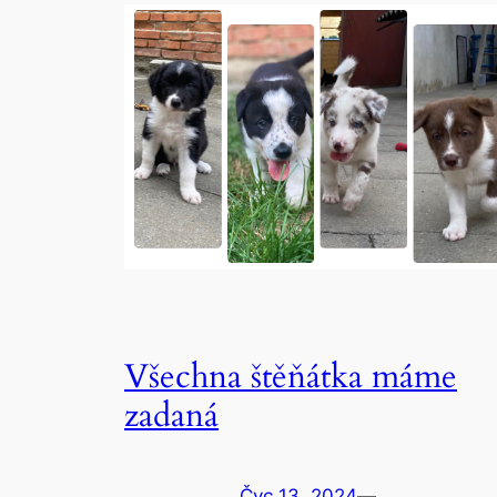
Všechna štěňátka máme
zadaná
Čvc 13, 2024
—