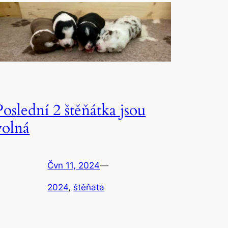
Poslední 2 štěňátka jsou
volná
Čvn 11, 2024
—
2024
, 
štěňata