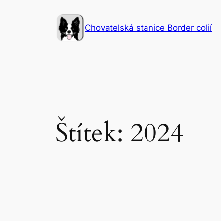
Přeskočit
na
Chovatelská stanice Border colií
obsah
Štítek:
2024