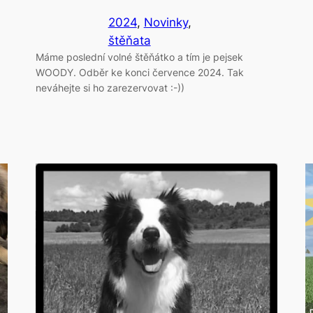
2024
, 
Novinky
, 
štěňata
Máme poslední volné štěňátko a tím je pejsek
WOODY. Odběr ke konci července 2024. Tak
neváhejte si ho zarezervovat :-))