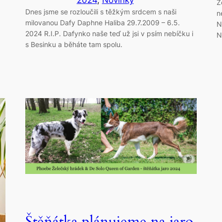
2024
, 
Novinky
Ž
Dnes jsme se rozloučili s těžkým srdcem s naši
n
milovanou Dafy Daphne Haliba 29.7.2009 – 6.5.
N
2024 R.I.P. Dafynko naše teď už jsi v psím nebíčku i
N
s Besinku a běháte tam spolu.
Štěňátka plánujeme na jaro