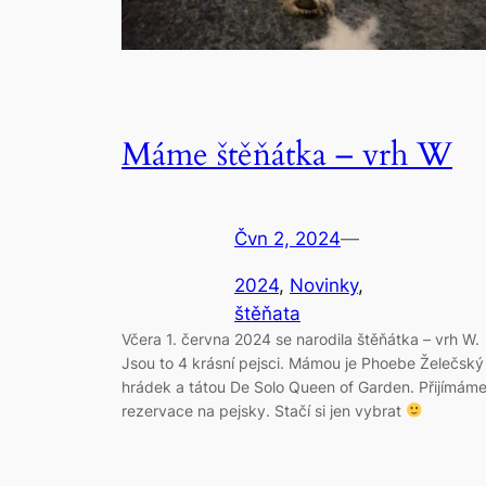
Máme štěňátka – vrh W
Čvn 2, 2024
—
2024
, 
Novinky
, 
štěňata
Včera 1. června 2024 se narodila štěňátka – vrh W.
Jsou to 4 krásní pejsci. Mámou je Phoebe Želečský
hrádek a tátou De Solo Queen of Garden. Přijímám
rezervace na pejsky. Stačí si jen vybrat