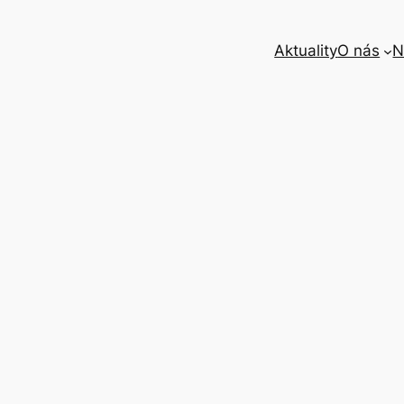
Aktuality
O nás
N