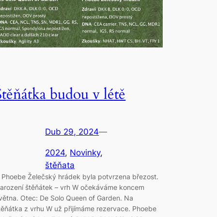
Štěňátka budou v létě
Dub 29, 2024
—
2024
, 
Novinky
, 
štěňata
 Phoebe Želečský hrádek byla potvrzena březost.
arození štěňátek – vrh W očekáváme koncem
větna. Otec: De Solo Queen of Garden. Na
těňátka z vrhu W už přijímáme rezervace. Phoebe