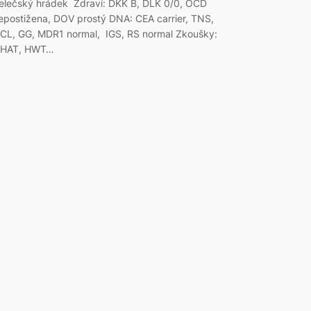
elečský hrádek Zdraví: DKK B, DLK 0/0, OCD
epostižena, DOV prostý DNA: CEA carrier, TNS,
CL, GG, MDR1 normal, IGS, RS normal Zkoušky:
HAT, HWT…