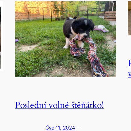
Poslední volné štěňátko!
Čvc 11, 2024
—