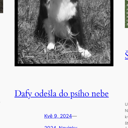
Dafy odešla do psího nebe
e
U
N
Kvě 9, 2024
—
k
š