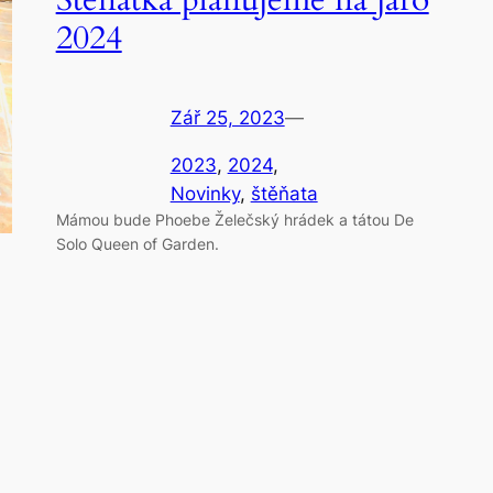
2024
Zář 25, 2023
—
2023
, 
2024
, 
Novinky
, 
štěňata
Mámou bude Phoebe Želečský hrádek a tátou De
Solo Queen of Garden.